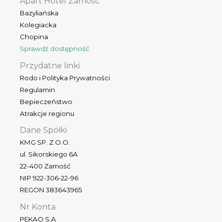
Apart Hotel Zamość
Bazyliańska
Kolegiacka
Chopina
Sprawdź dostępność
Przydatne linki
Rodo i Polityka Prywatności
Regulamin
Bepieczeństwo
Atrakcje regionu
Dane Spółki
KMG SP. Z O.O.
ul. Sikorskiego 6A
22-400 Zamość
NIP 922-306-22-96
REGON 383643965
Nr Konta
PEKAO S.A